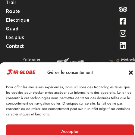
Trail
Route
Electrique
Quad
Les plus
Contact
Partenaires
Motocl
Ruthén
Gérer le consentement
Mentions légales
Politique de cookies
Samoja
|
|
Réalisé par
studio
| Tous droits réservés
Pour offrir les meilleures expériences, nous utilisons des technologies telles que
les cookies pour stocker et/ou accéder aux informations des appareils. Le fait de
consentir à ces technologies nous permettra de traiter des données telles que le
comportement de navigation ou les ID uniques sur ce site. Le fait de ne pas
consentir ou de retirer son consentement peut avoir un effet négatif sur certaines
caractéristiques et fonctions.
Accepter