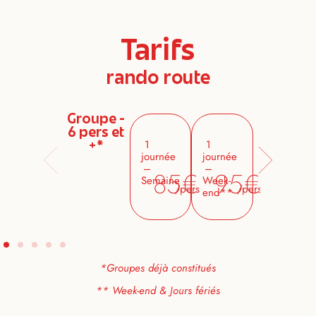
Tarifs
rando route
Groupe -
Gro
6 pers et
4
1
1
+*
p
journée
journée
–
–
85€
95€
Semaine
Week-
/pers
/pers
end**
*Groupes déjà constitués
** Week-end & Jours fériés