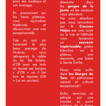
pour ses couteaux et
descente dans
son fromage.
les
gorges de la
Jonte
où les vautours
En poursuivant sur
vous attendent.
les hauts plateaux,
Ne nous attardons
vous rejoindrez
pas, nous remontons
Nasbinals et
sur le
Causses
découvrirez une vue
Méjan
par une route
exceptionnelle.
ou la vue et l’altitude
vous laisserons
Cap au sud, en
un
souvenir
traversant le plus
impérissable
, pistes
beau paysage de
blanches sur le
l’Aubrac, vous
plateau, une
rattraperez la vallée
descente, une bière
du lot, Ste Eulalie-
à Sainte Émilie.
d’Olt avec ses toits
en lauzes ses berges
Nous voila enfin
« d’Olt » où il fait
dans
les Gorges du
bon se reposer (Olt
Tarn
, Un patrimoine
= Lot en occitan).
naturel et culturel
exceptionnel !
Enfin, terminez ce
périple par une
montée au point
sublime de st Rome