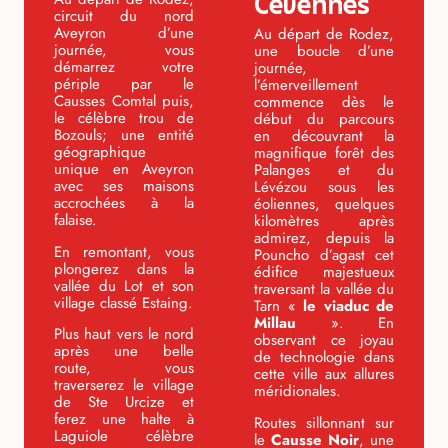
Cévennes
circuit du nord
Aveyron d’une
Au départ de Rodez,
journée, vous
une boucle d’une
démarrez votre
journée,
périple par le
l’émerveillement
Causses Comtal puis,
commence dès le
le célèbre trou de
début du parcours
Bozouls; une entité
en découvrant la
géographique
magnifique forêt des
unique en Aveyron
Palanges et du
avec ses maisons
Lévézou sous les
accrochées à la
éoliennes, quelques
falaise.
kilomètres après
admirez, depuis la
En remontant, vous
Pouncho d’agast cet
plongerez dans la
édifice majestueux
vallée du Lot et son
traversant la vallée du
village classé Estaing.
Tarn «
le viaduc de
Millau
». En
Plus haut vers le nord
observant ce joyau
après une belle
de technologie dans
route, vous
cette ville aux allures
traverserez le village
méridionales.
de Ste Urcize et
ferez une halte à
Routes sillonnant sur
Laguiole célèbre
le
Causse Noir
, une