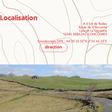
Localisation
A 6 km de Rodez
Route de Villecomtal
Lieu dit La Vayssière
12740 SEBAZAC CONCOURES
Coordonnées GPS : 44°26’32.52″N 2°34’46.23″E
direction