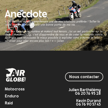
Anecdote
« On the road again, certainement une de mes chansons préférée ! Tailler la
route, braver la météo, voilà une bonne partie de ma vie.
Moniteur de sécurité routière et motard tout terrain, j’ai un œil particulier sur la
route ! Mon coaching, c’est d’apprendre de vous et de créer la méthode idéale
pour que vous réussissiez le mieux possible à exploiter votre potentiel et vous
sécuriser pour aller encore plus loin ! » – Julien
Nous contacter
Motocross
Julien Barthélémy
06 20 76 95 28
Enduro
Kevin Durand
Raid
06 76 90 57 45